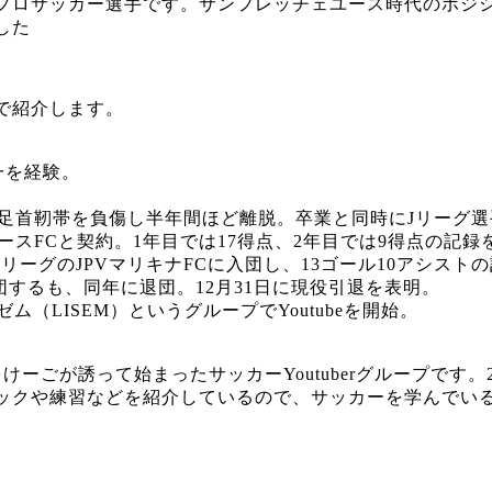
プロサッカー選手です。サンフレッチェユース時代のポジシ
した
で紹介します。
一を経験。
、左足首靭帯を負傷し半年間ほど離脱。卒業と同時にJリーグ
ースFCと契約。1年目では17得点、2年目では9得点の記録
ンリーグのJPVマリキナFCに入団し、13ゴール10アシス
団するも、同年に退団。12月31日に現役引退を表明。
（LISEM）というグループでYoutubeを開始。
ごが誘って始まったサッカーYoutuberグループです。20
ックや練習などを紹介しているので、サッカーを学んでい