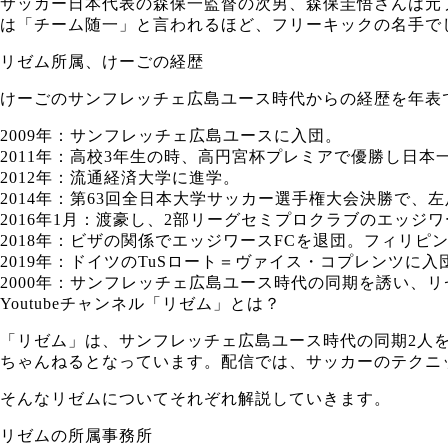
サッカー日本代表の森保一監督の次男、森保圭悟さんは元
は「チーム随一」と言われるほど、フリーキックの名手で
リゼム所属、けーごの経歴
けーごのサンフレッチェ広島ユース時代からの経歴を年表
2009年：サンフレッチェ広島ユースに入団。
2011年：高校3年生の時、高円宮杯プレミアで優勝し日本
2012年：流通経済大学に進学。
2014年：第63回全日本大学サッカー選手権大会決勝で
2016年1月：渡豪し、2部リーグセミプロクラブのエッジワ
2018年：ビザの関係でエッジワースFCを退団。フィリピ
2019年：ドイツのTuSロート＝ヴァイス・コプレンツに入
2000年：サンフレッチェ広島ユース時代の同期を誘い、リゼム
Youtubeチャンネル「リゼム」とは？
「リゼム」は、サンフレッチェ広島ユース時代の同期2人をけー
ちゃんねるとなっています。配信では、サッカーのテクニ
そんなリゼムについてそれぞれ解説していきます。
リゼムの所属事務所