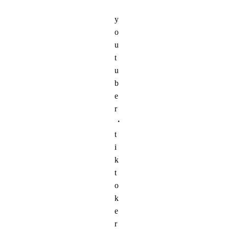
y
o
u
t
u
b
e
r
・
t
i
k
t
o
k
e
r