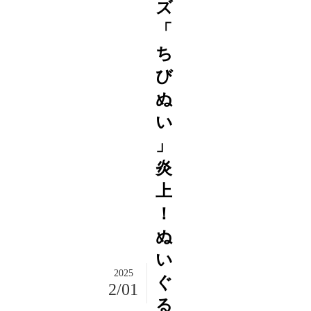
ズ
「
ち
び
ぬ
い
」
炎
上
！
ぬ
い
2025
ぐ
2/01
る