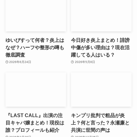
ゆいぴすって何者？炎上は
今日好き炎上まとめ！誹謗
なぜ？ハーフや整形の噂も
中傷が多い理由は？現在活
徹底調査
躍してる人はいる？
2026年6月24日
2026年5月8日
『LAST CALL』出演の注
キンプリ批判で粗品が炎
目キャバ嬢まとめ！現役は
上？何と言った？永瀬廉と
誰？プロフィールも紹介
共演に世間の声は