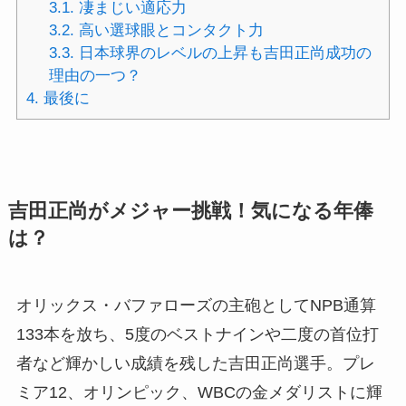
3.1.
凄まじい適応力
3.2.
高い選球眼とコンタクト力
3.3.
日本球界のレベルの上昇も吉田正尚成功の
理由の一つ？
4.
最後に
吉田正尚がメジャー挑戦！気になる年俸
は？
オリックス・バファローズの主砲としてNPB通算
133本を放ち、5度のベストナインや二度の首位打
者など輝かしい成績を残した吉田正尚選手。プレ
ミア12、オリンピック、WBCの金メダリストに輝