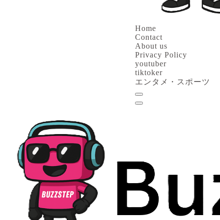
Home
Contact
About us
Privacy Policy
youtuber
tiktoker
エンタメ・スポーツ