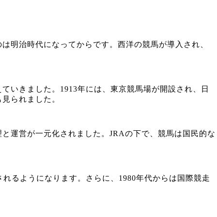
のは明治時代になってからです。西洋の競馬が導入され、
ていきました。1913年には、東京競馬場が開設され、日
も見られました。
と運営が一元化されました。JRAの下で、競馬は国民的な
れるようになります。さらに、1980年代からは国際競走