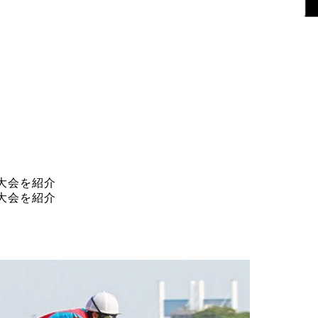
大会を紹介
大会を紹介