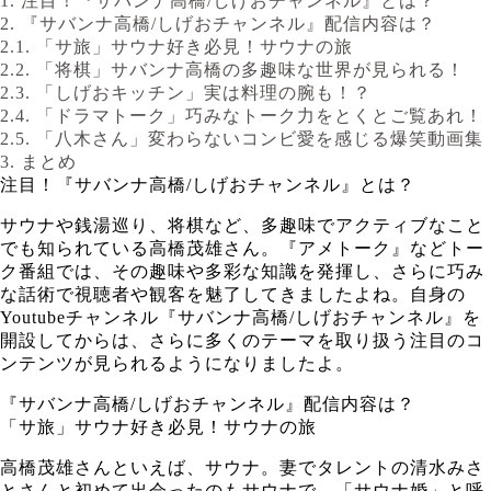
1.
注目！『サバンナ高橋/しげおチャンネル』とは？
2.
『サバンナ高橋/しげおチャンネル』配信内容は？
2.1.
「サ旅」サウナ好き必見！サウナの旅
2.2.
「将棋」サバンナ高橋の多趣味な世界が見られる！
2.3.
「しげおキッチン」実は料理の腕も！？
2.4.
「ドラマトーク」巧みなトーク力をとくとご覧あれ！
2.5.
「八木さん」変わらないコンビ愛を感じる爆笑動画集
3.
まとめ
注目！『サバンナ高橋/しげおチャンネル』とは？
サウナや銭湯巡り、将棋など、多趣味でアクティブなこと
でも知られている高橋茂雄さん。『アメトーク』などトー
ク番組では、その趣味や多彩な知識を発揮し、さらに巧み
な話術で視聴者や観客を魅了してきましたよね。自身の
Youtubeチャンネル『サバンナ高橋/しげおチャンネル』を
開設してからは、さらに多くのテーマを取り扱う注目のコ
ンテンツが見られるようになりましたよ。
『サバンナ高橋/しげおチャンネル』配信内容は？
「サ旅」サウナ好き必見！サウナの旅
高橋茂雄さんといえば、サウナ。妻でタレントの清水みさ
とさんと初めて出会ったのもサウナで、「サウナ婚」と呼