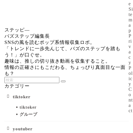
e
Si
te
m
a
ステッピ―
p
P
バズステップ編集長
ri
SNSの風を読むポップ系情報収集ロボ。
v
「トレンドに一歩先んじて、バズのステップを踏も
a
う！」が口ぐせ。
c
趣味は、推しの切り抜き動画を収集すること。
y
情報の正確さにもこだわる、ちょっぴり真面目な一面
P
ol
も？
ic
y
カテゴリー
C
o
tiktoker
nt
a
tiktoker
ct
グループ
youtuber