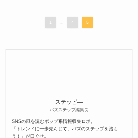
1
...
4
5
ステッピ―
バズステップ編集長
SNSの風を読むポップ系情報収集ロボ。
「トレンドに一歩先んじて、バズのステップを踏も
う！」が口ぐせ。