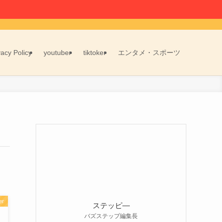
vacy Policy
youtuber
tiktoker
エンタメ・スポーツ
er
ステッピ―
バズステップ編集長