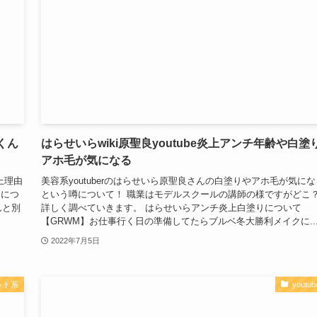
くん
はらせいらwiki原聖良youtube炎上アンチ年齢や白塗
アホ毛が気になる
上理由
美容系youtuberのはらせいら原聖良さんの白塗りやアホ毛が気にな
んにつ
という噂について！ 職業はモデルスクールの講師の様ですがどこ
んと別
詳しく調べていきます。 はらせいらアンチ炎上白塗りについて
【GRWM】お仕事行く日の準備してたらブルベ冬大勝利メイクに..
2022年7月5日
ット系
youtub