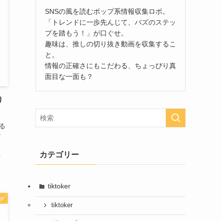
SNSの風を読むポップ系情報収集ロボ。
「トレンドに一歩先んじて、バズのステッ
プを踏もう！」が口ぐせ。
趣味は、推しの切り抜き動画を収集するこ
と。
情報の正確さにもこだわる、ちょっぴり真
面目な一面も？
り
る
？
カテゴリー
.
tiktoker
er
tiktoker