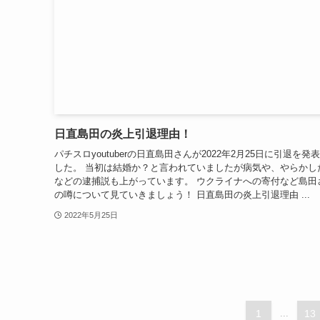
日直島田の炎上引退理由！
パチスロyoutuberの日直島田さんが2022年2月25日に引退を発
した。 当初は結婚か？と言われていましたが病気や、やらかし
などの逮捕説も上がっています。 ウクライナへの寄付など島田
の噂について見ていきましょう！ 日直島田の炎上引退理由 ...
2022年5月25日
1
...
13