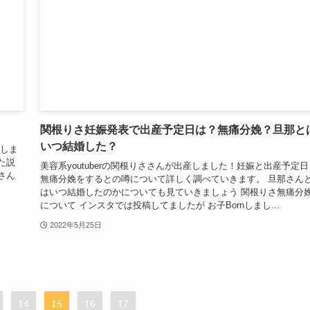
関根りさ妊娠発表で出産予定日は？無痛分娩？旦那と
いつ結婚した？
表しま
た説
美容系youtuberの関根りささんが出産しました！妊娠と出産予定日
さん
無痛分娩をするとの噂について詳しく調べていきます。 旦那さん
はいつ結婚したのかについても見ていきましょう 関根りさ無痛分
について インスタでは投稿してましたが お子Bornしまし...
2022年5月25日
14
15
16
17