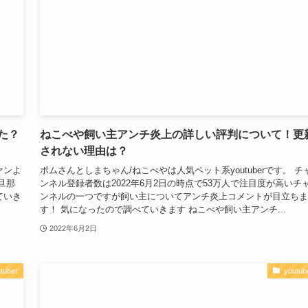
た？
ねこべや飼い主アンチ炎上の詳しい評判について！更
されない理由は？
ァンよ
ポムさんとしまちゃん/ねこべやは人気ペット系youtuberです。 チ
旦那
ンネル登録者数は2022年6月2日の時点で53万人で注目度が高いチ
ていき
ンネルの一つですが飼い主についてアンチ炎上コメントが目立ちま
す！ 気になったので調べていきます ねこべや飼い主アンチ...
2022年6月2日
tuber
youtub