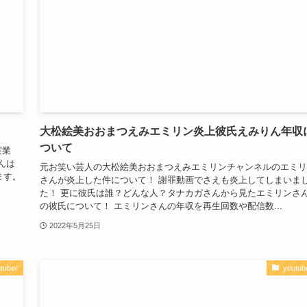
大松絵美おおまつえみエミリン炎上彼氏えみりん年収
ついて
実業
んは
元お笑い芸人の大松絵美おおまつえみエミリンチャンネルのエミリ
ます。
さんが炎上した件について！ 謝罪動画でさえも炎上してしまいま
た！ 更に彼氏は誰？どんな人？タナカガさんから見たエミリンさ
の彼氏について！ エミリンさんの年収を再生回数や配信数...
2022年5月25日
tuber
youtub