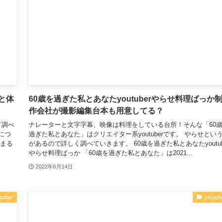
と体
60歳を過ぎた私とあなたyoutuberやらせ料理ばっか
作会社が撮影編集台本も用意してる？
て調べ
ナレーターと文字字幕、映像は料理をしている台所！そんな「60
につ
過ぎた私とあなた」はクリエイター系youtuberです。 やらせとい
んまる
があるので詳しく調べていきます。 60歳を過ぎた私とあなたyoutub
やらせ料理ばっか 「60歳を過ぎた私とあなた」は2021...
2022年6月14日
tuber
youtub