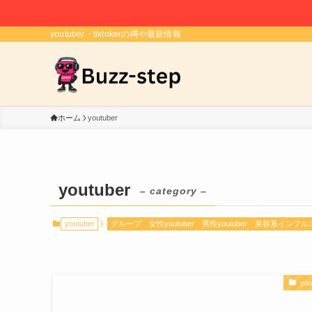
youtuber・tiktokerの噂や最新情報
ホーム
youtuber
youtuber
– category –
youtuber
グループ
女性youtuber
男性youtuber
美容系インフル
you