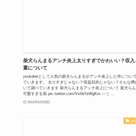
柴犬らんまるアンチ炎上太りすぎでかわいい？収入
重について
youtuberとして人気の柴犬らんまるがアンチ炎上した件につい
ていきます。 太りすぎじゃない？収益目的じゃない？そんな噂
いて調べていきます 柴犬らんまるアンチ炎上について 柴犬ら
可愛すぎる😩 pic.twitter.com/VxhbYeWgKm — ］...
2022年6月28日
you