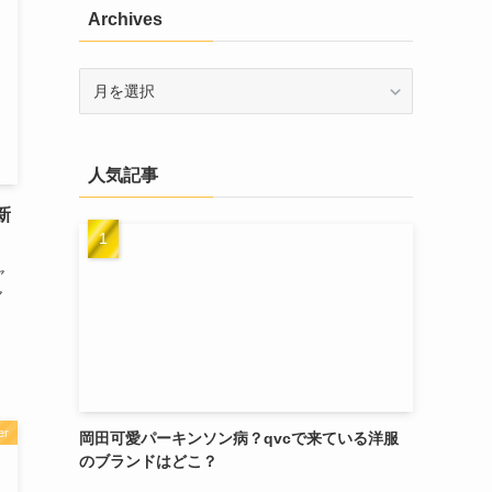
Archives
Archives
人気記事
新
ャ
ャ
er
岡田可愛パーキンソン病？qvcで来ている洋服
のブランドはどこ？