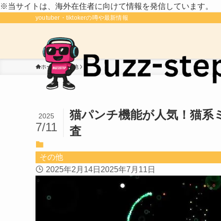
※当サイトは、海外在住者に向けて情報を発信しています。
youtuber・tiktokerの噂や最新情報
ホーム
その他
猫パンチ機能が人気！猫系ミ
2025
7/11
査
その他
2025年2月14日
2025年7月11日