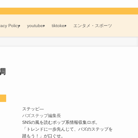
vacy Policy
youtuber
tiktoker
エンタメ・スポーツ
調
ステッピ―
バズステップ編集長
SNSの風を読むポップ系情報収集ロボ。
「トレンドに一歩先んじて、バズのステップを
踏もう！」が口ぐせ。