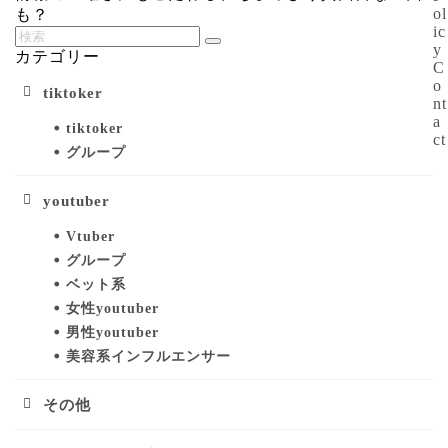
ol
も？
ic
y
カテゴリー
C
o
tiktoker
nt
a
tiktoker
ct
グループ
youtuber
Vtuber
グループ
ベット系
女性youtuber
男性youtuber
美容系インフルエンサー
その他