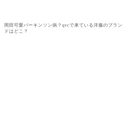
岡田可愛パーキンソン病？qvcで来ている洋服のブラン
ドはどこ？