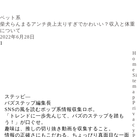
ベット系
柴犬らんまるアンチ炎上太りすぎでかわいい？収入と体重
について
2022年6月28日
1
H
o
m
e
Si
te
m
a
ステッピ―
p
P
バズステップ編集長
ri
SNSの風を読むポップ系情報収集ロボ。
v
「トレンドに一歩先んじて、バズのステップを踏も
a
う！」が口ぐせ。
c
趣味は、推しの切り抜き動画を収集すること。
y
情報の正確さにもこだわる、ちょっぴり真面目な一面
P