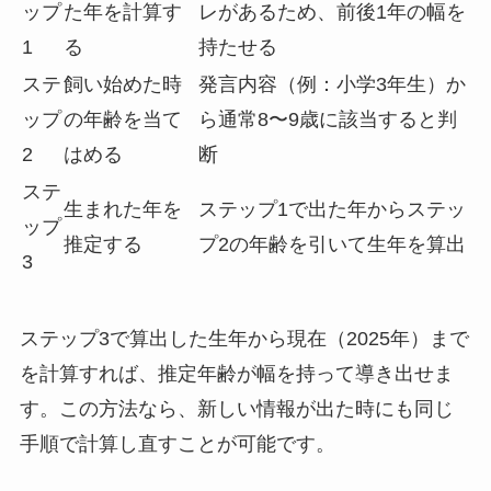
ップ
た年を計算す
レがあるため、前後1年の幅を
1
る
持たせる
ステ
飼い始めた時
発言内容（例：小学3年生）か
ップ
の年齢を当て
ら通常8〜9歳に該当すると判
2
はめる
断
ステ
生まれた年を
ステップ1で出た年からステッ
ップ
推定する
プ2の年齢を引いて生年を算出
3
ステップ3で算出した生年から現在（2025年）まで
を計算すれば、推定年齢が幅を持って導き出せま
す。この方法なら、新しい情報が出た時にも同じ
手順で計算し直すことが可能です。